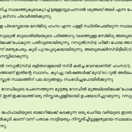
ജനിച്ച സ്ഥലത്തുകൂടെകുറച്ച് ഉള്ളോട്ടുചെന്നാല്‍ ശുഅബ് അലി എന്ന 
മദ്റസ പ്രവര്‍ത്തിക്കുന്നു.
ലുള്ള പ്രശസ്തമായ മസ്ജിദു ഹംസ എന്ന പള്ളി സ്ഥിതിചെയ്യുന്ന സ്ഥല
ലയിലെ സൂഖുല്‍ ബുഖാരിയ്യയുടെ പടിഞ്ഞാറു വശത്തുള്ള മസ്ജിദു അബൂബ
ിലേക്ക് പോകുന്ന പതിവുണ്ടായിരുന്നു. റസൂല്‍(സ്വ) ഹിജ്റ പോയ അവസരത്ത
ന് രണ്ടുപേരും കൂടി പുറപ്പെടുകയായിരുന്നു. അബൂബക്ര്‍സ്വിദ്ദീഖി(റ)
നസ്സിലാകുന്നു.
്തില്‍ റസൂല്‍(സ്വ) ഒളിതാവളമായി സ്വീ കരിച്ച ഭവനമാണിത്. ഹംസ(റ),
ണ് ഇതിന്റെ സ്ഥാനം. കുറച്ചു വര്‍ഷങ്ങള്‍ക്ക് മുമ്പ് ദാ റുല്‍ അര്‍
പ്രസ്തുത സ്ഥലത്തിന് പല മാറ്റങ്ങളും സംഭവിച്ചുപോയിരിക്കുന്നു.
മുള്ള റോഡിലൂടെ ചെന്നെത്തുന്ന മുദ്ദആ റോഡില്‍ മുഅല്ലയിലേക്ക് പ
ഇത് ഇക്കാലത്ത് ഒരു നിസ്കാരപ്പള്ളിയായി ഉപയോഗിച്ചുവരുന്നു. റസൂല്‍
്‍ ജഫ്ഫാലിയുടെ ബജാറിലേക്ക് കടക്കുന്ന ഒരു ചെറിയ വഴിയുടെ ഇട
കൂടി കടന്ന് വന്ന് പതാക നാട്ടിയതും നിസ്കരിച്ചിട്ടുള്ളതുമായ സ്ഥല
്നു.