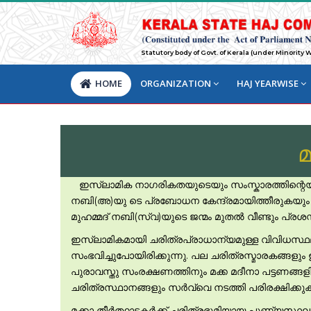
Statutory body of Govt. of Kerala (under Minority
HOME
ORGANIZATION
HAJ YEARWISE
മ
ഇസ്ലാമിക നാഗരികതയുടെയും സംസ്കാരത്തിന്റെയും 
നബി(അ)യു ടെ പ്രബോധന കേന്ദ്രമായിത്തീരുകയും ചെയ്
മുഹമ്മദ് നബി(സ്വ)യുടെ ജന്മം മുതല്‍ വീണ്ടും പ്രശസ
ഇസ്ലാമികമായി ചരിത്രപ്രാധാന്യമുള്ള വിവിധസ്ഥലങ്
സംഭവിച്ചുപോയിരിക്കുന്നു. പല ചരിത്രസ്മാരകങ്ങളു
പുരാവസ്തു സംരക്ഷണത്തിനും മക്ക മദീനാ പട്ടണങ്ങളില
ചരിത്രസ്ഥാനങ്ങളും സര്‍വ്വെ നടത്തി പരിരക്ഷിക്ക
മക്കാ തീര്‍ത്ഥാടകര്‍ക്ക് ചരിത്രഭൂമിയായ പുണ്യസ്ഥ