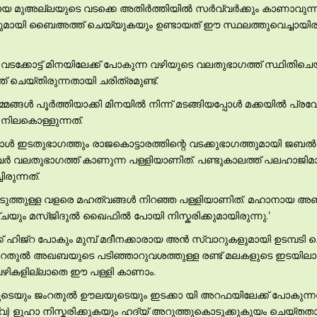
ാനമായ മുഅല്ലയുടെ വടക്കെ അതിര്‍ത്തിയില്‍ സര്‍വ്വര്‍ക്കും കാണാവു
)യുമായി ബൈഅത്ത് ചെയ്യുകയും ഉണ്ടായത് ഈ സ്ഥലത്തുവെച്ചായിരുന്ന
 വടക്കോട്ട് മിനയിലേക്ക് പോകുന്ന വഴിയുടെ വലതുഭാഗത്ത് സ്ഥിതിചെയ
ചെയ്തിരുന്നതായി ചരിത്രമുണ്ട്.
ങള്‍ പൂര്‍ത്തിയാക്കി മിനയില്‍ നിന്ന് മടങ്ങിയപ്പോള്‍ മക്കയില്‍ പ്രവേശ
 നിലകൊള്ളുന്നത്.
്പോള്‍ ഇടതുഭാഗത്തും രാജകൊട്ടാരത്തിന്റെ വടക്കുഭാഗത്തുമായി ജബല്
ന്നവര്‍ വലതുഭാഗത്ത് കാണുന്ന പള്ളിയാണിത്. പണ്ടുകാലത്ത് പലഹാജ
ിരുന്നത്.
ടുത്തുള്ള വളരെ മഹത്വങ്ങള്‍ നിറഞ്ഞ പള്ളിയാണിത്. മഹാനായ അബ
ചയും മസ്ജിദുല്‍ ഖൈഫില്‍ പോയി നിസ്കരിക്കുമായിരുന്നു.’
 ഹിജ്റ പോകും മുമ്പ് മദീനക്കാരായ അന്‍ സ്വാറുകളുമായി ഉടമ്പടി ച
ത് ജംറതുല്‍ അഖബയുടെ പടിഞ്ഞാറുവശത്തുള്ള രണ്ട് മലകളുടെ ഇടയിലായ
 വഴികളില്ലാതെ ഈ പള്ളി കാണാം.
്ത്വയുടെയും ജംറതുല്‍ ഊലയുടെയും ഇടക്കാ യി അറഫയിലേക്ക് പോകുന്
 (സ്വ) ളുഹാ നിസ്കരിക്കുകയും ഹദ്യ് അറുത്തുകൊടുക്കുകുയം ചെയ്തതാ