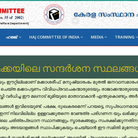
കേരള സംസ്ഥാന ഹജ
 Welfare Department)
ഹജ്ജ്
HAJ COMMITTEE OF INDIA
MEDIA
TRAINING
ക്കയിലെ സന്ദര്‍ശന സ്ഥലങ്ങള
ഈറ്റില്ലമാണ് മക്കാശരീഫ്. മനുഷ്യാരംഭം മുതല്‍ ജനവാസമാരംഭിക
ത മക്കാപട്ടണം വിവിധപ്രവാചകന്മാരുടെയും രാജാക്കന്മാരുടെയും താവ
്തി വര്‍ധിച്ച ഈ മലനാട് ഭൂമിയുടെ മാതാവാകാന്‍ എന്തുകൊണ്ടും അര്‍ഹത
ങള്‍ ഇവിടെയുണ്ട്. പക്ഷേ, ദുഃഖകരമെന്ന് പറയട്ടെ, സുപ്രധാനമായ പ
ം ഇന്ന് നിലവിലില്ല. ഉള്ളവക്കുതന്നെ വേണ്ടത്ര പരിഗണന യും ലഭിക
െ ചരിത്രപ്രധാന സ്ഥാനങ്ങളും സ്മാരകങ്ങളും സംരക്ഷിക്കുന്നതിനും ഒ
ുകയും അടയാളങ്ങള്‍ സ്ഥാപിക്കുകയും ചെയ്യാന്‍ ഈ സമിതി മുന്നോട്ട
ലങ്ങള്‍ സന്ദര്‍ശിക്കല്‍ നല്ലതാണ്. അവയില്‍ പ്രധാനമായവ പരിചയപ്പെ