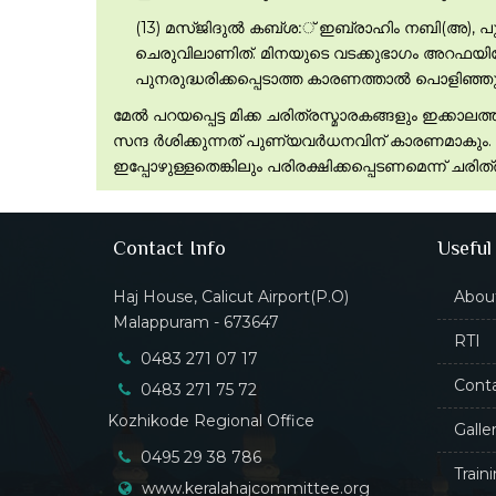
(13) മസ്ജിദുല്‍ കബ്ശ:് ഇബ്രാഹിം നബി(അ), 
ചെരുവിലാണിത്. മിനയുടെ വടക്കുഭാഗം അറഫയില
പുനരുദ്ധരിക്കപ്പെടാത്ത കാരണത്താല്‍ പൊളിഞ്ഞ
മേല്‍ പറയപ്പെട്ട മിക്ക ചരിത്രസ്മാരകങ്ങളും ഇക്ക
സന്ദ ര്‍ശിക്കുന്നത് പുണ്യവര്‍ധനവിന് കാരണമാകും.
ഇപ്പോഴുള്ളതെങ്കിലും പരിരക്ഷിക്കപ്പെടണമെന്ന് ചരി
Contact Info
Useful
Haj House, Calicut Airport(P.O)
Abou
Malappuram - 673647
RTI
0483 271 07 17
Cont
0483 271 75 72
Kozhikode Regional Office
Galle
0495 29 38 786
Train
www.keralahajcommittee.org