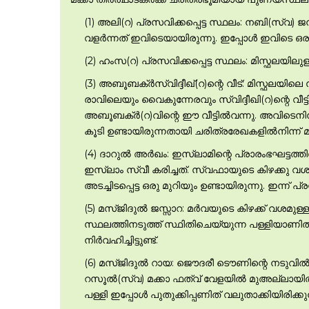
(1) അലി(റ) പ്രസവിക്കപ്പെട്ട സ്ഥലം: നബി(സ്വ) 
വളര്‍ന്നത് ഇവിടെയായിരുന്നു. ഇപ്പോള്‍ ഇവിടെ ഒരു 
(2) ഹംസ(റ) പ്രസവിക്കപ്പെട്ട സ്ഥലം: മിസ്ഫലയി
(3) അബൂബക്ര്‍സ്വിദ്ദീഖ്(റ)ന്റെ വീട്: മിസ്ഫ
രാവിലെയും വൈകുന്നേരവും സ്വിദ്ദീഖി(റ)ന്റെ വീട്ട
അബൂബക്ര്‍(റ)വിന്റെ ഈ വീട്ടില്‍വന്നു. അവിടെനിന്
കൂടി ഉണ്ടായിരുന്നതായി ചരിത്രരേഖകളില്‍നിന്ന് മ
(4) ദാറുല്‍ അര്‍ഖം: ഇസ്ലാമിന്റെ പ്രാരംഭഘട്ടത
ഇസ്ലാം സ്വീ കരിച്ചത്. സ്വഫായുടെ കിഴക്കു വശത്താ
അടച്ചിടപ്പെട്ട ഒരു മുറിയും ഉണ്ടായിരുന്നു. ഇന്ന് 
(5) മസ്ജിദുല്‍ ജസ്സാറ: മര്‍വയുടെ കിഴക്ക് വശ
സ്ഥലത്തിനടുത്ത് സ്ഥിതിചെയ്യുന്ന പള്ളിയാണിത്. 
നിര്‍വഹിച്ചിട്ടുണ്ട്.
(6) മസ്ജിദുല്‍ റായ: ജൌദരീ ടൌണിന്റെ നടുവില
റസൂല്‍(സ്വ) മക്കാ ഫത്വ് വേളയില്‍ മുഅല്ലായില്‍
പള്ളി ഇപ്പോള്‍ പുതുക്കിപ്പണിത് വലുതാക്കിയിരിക്കുന